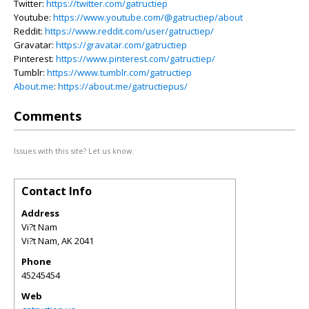
Twitter:
https://twitter.com/gatructiep
Youtube:
https://www.youtube.com/@gatructiep/about
Reddit:
https://www.reddit.com/user/gatructiep/
Gravatar:
https://gravatar.com/gatructiep
Pinterest:
https://www.pinterest.com/gatructiep/
Tumblr:
https://www.tumblr.com/gatructiep
About.me
:
https://about.me/gatructiepus/
Comments
Issues with this site? Let us know.
Contact Info
Address
Vi?t Nam
Vi?t Nam
,
AK
2041
Phone
45245454
Web