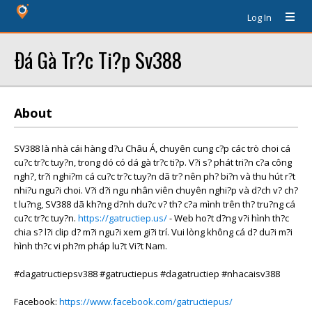
Log In
Ðá Gà Tr?c Ti?p Sv388
About
SV388 là nhà cái hàng d?u Châu Á, chuyên cung c?p các trò choi cá
cu?c tr?c tuy?n, trong dó có dá gà tr?c ti?p. V?i s? phát tri?n c?a công
ngh?, tr?i nghi?m cá cu?c tr?c tuy?n dã tr? nên ph? bi?n và thu hút r?t
nhi?u ngu?i choi. V?i d?i ngu nhân viên chuyên nghi?p và d?ch v? ch?
t lu?ng, SV388 dã kh?ng d?nh du?c v? th? c?a mình trên th? tru?ng cá
cu?c tr?c tuy?n.
https://gatructiep.us/
- Web ho?t d?ng v?i hình th?c
chia s? l?i clip d? m?i ngu?i xem gi?i trí. Vui lòng không cá d? du?i m?i
hình th?c vi ph?m pháp lu?t Vi?t Nam.
#dagatructiepsv388 #gatructiepus #dagatructiep #nhacaisv388
Facebook:
https://www.facebook.com/gatructiepus/