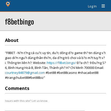
Log In
f8betbingo
About
"F8BET - N?n t?ng cá cu?c uy tín, du?c dông d?o game th? tin dùng v?i
giao di?n ngu?i dùng thân thi?n, da d?ng trò choi và b?o m?t tuy?t v?
i. Thông tin liên h?: Website:
https://f8bet.bingo/
Ð?a ch?: 9 Ðu?ng S?
6, Bình Hung Hoà B, Bình Tân, Thành ph? H? Chí Minh 700000 Email:
courtney84879@gmail.com
#bet88 #bet88casino #nhacaibet88
#trangchubet88#bet88biz"
Comments
Issues with this site? Let us know.