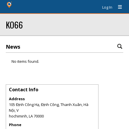
Log In
KO66
News
No items found.
Contact Info
Address
105 Định Công Hạ, Định Công, Thanh Xuân, Hà
Nội, V
hochiminh
,
LA
70000
Phone