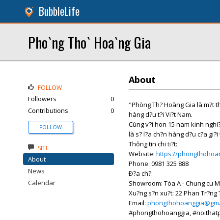
BubbleLife
Pho`ng Tho` Hoa`ng Gia
About
FOLLOW
Followers
0
"Phòng Th? Hoàng Gia là m?t th
Contributions
0
hàng d?u t?i Vi?t Nam.
Cùng v?i hon 15 nam kinh nghi
FOLLOW
là s? l?a ch?n hàng d?u c?a gi?
Thông tin chi ti?t:
SITE
Website:
https://phongthohoa
About
Phone: 0981 325 888
News
Ð?a ch?:
Calendar
Showroom: Tòa A - Chung cu Mu
Xu?ng s?n xu?t: 22 Phan Tr?ng T
Email:
phongthohoanggia@gma
#phongthohoanggia, #noithat