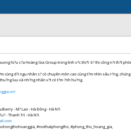
uong hi?u c?a Hoàng Gia Group trong linh v?c thi?t k? thi công n?i th?t phò
?m cùng d?i ngu nhân s? có chuyên môn cao cùng t?m nhìn sâu r?ng, chúng 
i thu?ng luu và nh?ng nhân v?t có t?m ?nh hu?ng.
nggia.vn/
lberry - M? Lao - Hà Ðông - Hà N?i
u? - Thanh Trì - Hà N?i.
il.com
pohongthohoanggia, #noithatphongtho, #phong_tho_hoang_gia,