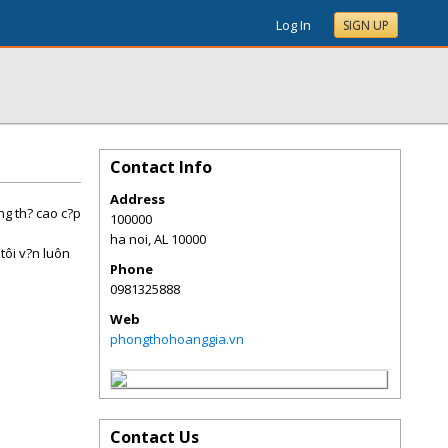
Log In
SIGN UP
Contact Info
Address
ng th? cao c?p
100000
ha noi
,
AL
10000
tôi v?n luôn
Phone
0981325888
Web
phongthohoanggia.vn
Contact Us